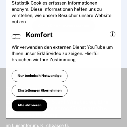
Statistik Cookies erfassen Informationen
Zur Anzeige dieses externen Inhalts
anonym. Diese Informationen helfen uns zu
benötigen wir ihre Zustimmung.
verstehen, wie unsere Besucher unsere Website
nutzen.
Cookie Einstellungen anpassen
Komfort
i
Wir verwenden den externen Dienst YouTube um
Ihnen unser Erklärvideo zu zeigen. Hierfür
brauchen wir Ihre Zustimmung.
Nur technisch Notwendige
Zukunftswerk
Einstellungen übernehmen
Eine Initiative der Stadt Wiesbaden, Eine
Alle aktivieren
Initiative des Dezernates für Smart City,
Europa und Ordnung
im Luisenforum, Kirchgasse 6,