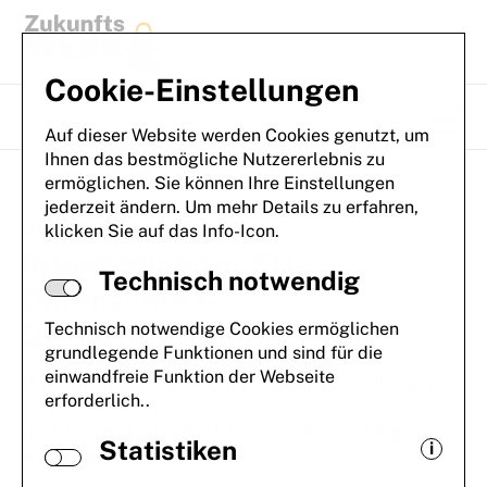
Zum Inhalt springen
Cookie-Einstellungen
Auf dieser Website werden Cookies genutzt, um
Naviga
Ihnen das bestmögliche Nutzererlebnis zu
ermöglichen. Sie können Ihre Einstellungen
jederzeit ändern. Um mehr Details zu erfahren,
Datenschutz
klicken Sie auf das Info-Icon.
Information zur EU-
Technisch notwendig
Datenschutz-
Grundverordnung
Technisch notwendige Cookies ermöglichen
grundlegende Funktionen und sind für die
einwandfreie Funktion der Webseite
Wir nehmen den Schutz Ihrer persönlichen
erforderlich..
Daten sehr ernst.
Ihre Privatsphäre ist für uns ein wichtiges
Statistiken
i
Anliegen.