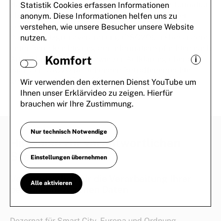
Nachfolgende Bestimmungen dienen Ihrer Information
Statistik Cookies erfassen Informationen
über die Verarbeitung personenbezogener Daten
anonym. Diese Informationen helfen uns zu
gemäß den Anforderungen der
verstehen, wie unsere Besucher unsere Website
Datenschutzgrundverordnung (DSGVO). Insbesondere
nutzen.
unter Berücksichtigung der Informationspflichten nach
Komfort
Art. 12 bis 14 DSGVO, sowie zur Aufklärung über die
i
nach der DSGVO bestehenden Betroffenenrechte
gemäß den Art. 15 bis 22 und Art. 34 DSGVO.
Wir verwenden den externen Dienst YouTube um
Ihnen unser Erklärvideo zu zeigen. Hierfür
brauchen wir Ihre Zustimmung.
Nur technisch Notwendige
Hinweise zur verantwortlichen
Stelle
Einstellungen übernehmen
Verantwortlich für die Verarbeitung Ihrer
Alle aktivieren
personenbezogenen Daten
Dezernat für Smart City, Europa und Ordnung