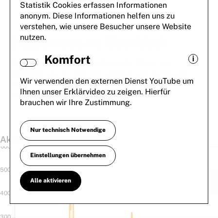
Statistik Cookies erfassen Informationen
anonym. Diese Informationen helfen uns zu
verstehen, wie unsere Besucher unsere Website
nutzen.
Ergebnisse im Überblick
Komfort
i
Seit dem Start des Zukunftswerks führen wir
Umfragen durch. Seit Mai erfassen wir zudem die
Wir verwenden den externen Dienst YouTube um
Besucherzahlen. Hier finden Sie die aktuellen
Ihnen unser Erklärvideo zu zeigen. Hierfür
Ergebnisse.
brauchen wir Ihre Zustimmung.
Nur technisch Notwendige
Aktuelle Besucherzahlen
Einstellungen übernehmen
Alle aktivieren